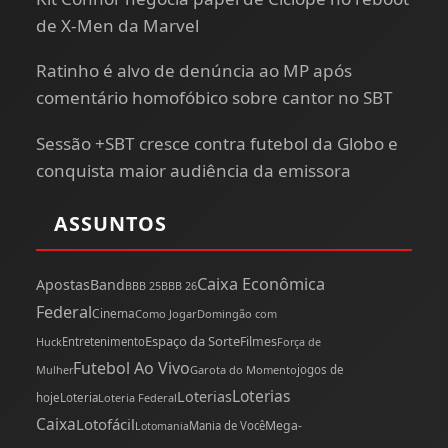
de X-Men da Marvel
Ratinho é alvo de denúncia ao MP após
comentário homofóbico sobre cantor no SBT
Sessão +SBT cresce contra futebol da Globo e
conquista maior audiência da emissora
ASSUNTOS
Caixa Econômica
Apostas
Band
BBB 25
BBB 26
Federal
Cinema
Como Jogar
Domingão com
Espaço da Sorte
Filmes
Huck
Entretenimento
Força de
Futebol Ao Vivo
Mulher
Garota do Momento
jogos de
Loterias
Loterias
hoje
Loteria
Loteria Federal
Caixa
Lotofácil
Mega-
Mania de Você
Lotomania