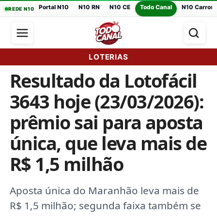
Portal N10
N10 RN
N10 CE
Todo Canal
N10 Carros
REDE N10
LOTERIAS
Resultado da Lotofácil
3643 hoje (23/03/2026):
prêmio sai para aposta
única, que leva mais de
R$ 1,5 milhão
Aposta única do Maranhão leva mais de
R$ 1,5 milhão; segunda faixa também se