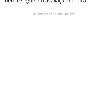
bem e segue em avaliação médica.
CONTINUA APÓS A PUBLICIDADE