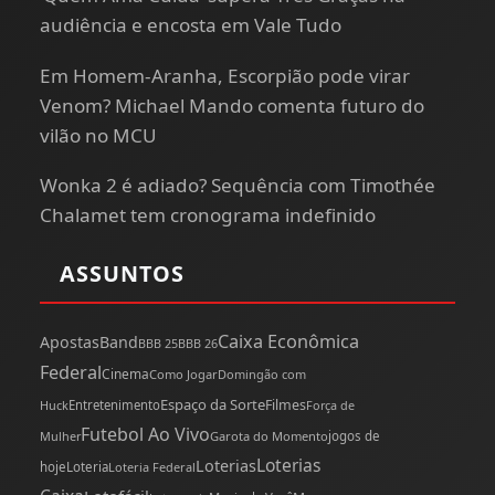
audiência e encosta em Vale Tudo
Em Homem-Aranha, Escorpião pode virar
Venom? Michael Mando comenta futuro do
vilão no MCU
Wonka 2 é adiado? Sequência com Timothée
Chalamet tem cronograma indefinido
ASSUNTOS
Caixa Econômica
Apostas
Band
BBB 25
BBB 26
Federal
Cinema
Como Jogar
Domingão com
Espaço da Sorte
Filmes
Huck
Entretenimento
Força de
Futebol Ao Vivo
Mulher
Garota do Momento
jogos de
Loterias
Loterias
hoje
Loteria
Loteria Federal