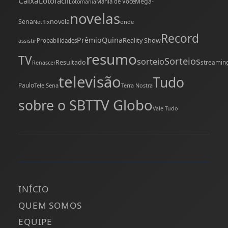
Caixa
Lotofácil
Mega-
Mania de Você
Lotomania
novelas
novela
Sena
onde
Netflix
Record
Quina
Prêmio
Reality Show
assistir
Probabilidades
resumo
TV
Sorteios
sorteio
Resultado
streamin
Renascer
televisão
Tudo
Paulo
Tele Sena
Terra Nostra
TV Globo
sobre o SBT
Vale Tudo
INÍCIO
QUEM SOMOS
EQUIPE