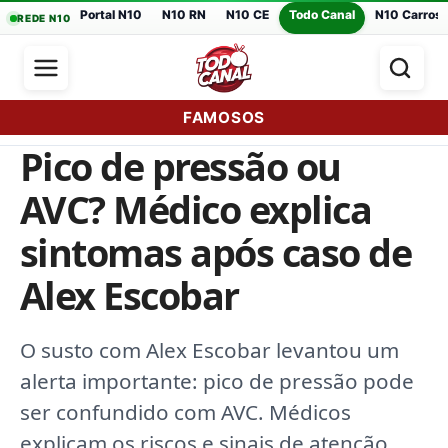
Portal N10
N10 RN
N10 CE
Todo Canal
N10 Carros
REDE N10
FAMOSOS
Pico de pressão ou
AVC? Médico explica
sintomas após caso de
Alex Escobar
O susto com Alex Escobar levantou um
alerta importante: pico de pressão pode
ser confundido com AVC. Médicos
explicam os riscos e sinais de atenção.