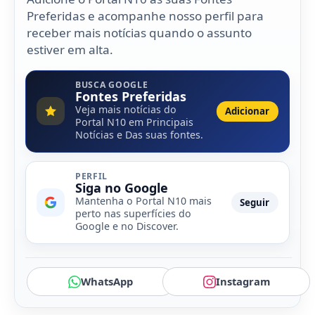
Preferidas e acompanhe nosso perfil para
receber mais notícias quando o assunto
estiver em alta.
BUSCA GOOGLE
Fontes Preferidas
Veja mais notícias do
Adicionar
Portal N10 em Principais
Notícias e Das suas fontes.
PERFIL
Siga no Google
Mantenha o Portal N10 mais
Seguir
perto nas superfícies do
Google e no Discover.
WhatsApp
Instagram