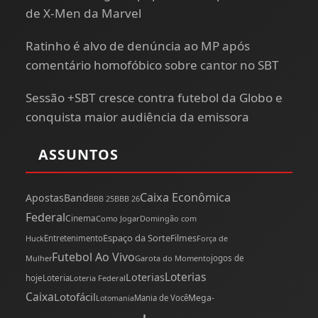
de X-Men da Marvel
Ratinho é alvo de denúncia ao MP após
comentário homofóbico sobre cantor no SBT
Sessão +SBT cresce contra futebol da Globo e
conquista maior audiência da emissora
ASSUNTOS
Caixa Econômica
Apostas
Band
BBB 25
BBB 26
Federal
Cinema
Como Jogar
Domingão com
Espaço da Sorte
Filmes
Huck
Entretenimento
Força de
Futebol Ao Vivo
Mulher
Garota do Momento
jogos de
Loterias
Loterias
hoje
Loteria
Loteria Federal
Caixa
Lotofácil
Mega-
Mania de Você
Lotomania