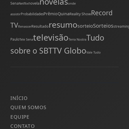
novelas
novela
Sena
onde
Netflix
Record
Quina
Prêmio
Reality Show
assistir
Probabilidades
resumo
TV
Sorteios
sorteio
Resultado
streamin
Renascer
televisão
Tudo
Paulo
Tele Sena
Terra Nostra
TV Globo
sobre o SBT
Vale Tudo
INÍCIO
QUEM SOMOS
EQUIPE
CONTATO