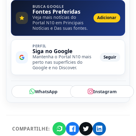
BUSCA GOOGLE
Fontes Preferidas
Veja mais notícias do
Adicionar
Portal N10 em Principais
Notícias e Das suas fontes.
PERFIL
Siga no Google
Mantenha o Portal N10 mais
Seguir
perto nas superfícies do
Google e no Discover.
WhatsApp
Instagram
COMPARTILHE: