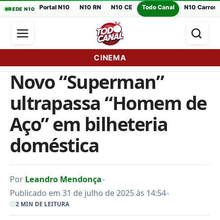
Portal N10
N10 RN
N10 CE
Todo Canal
N10 Carros
REDE N10
CINEMA
Novo “Superman”
ultrapassa “Homem de
Aço” em bilheteria
doméstica
•
Por
Leandro Mendonça
•
Publicado em 31 de julho de 2025 às 14:54
2 MIN DE LEITURA