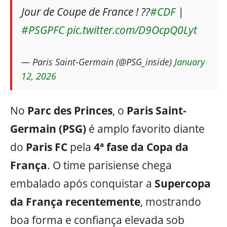
Jour de Coupe de France ! ??
#CDF
|
#PSGPFC
pic.twitter.com/D9OcpQ0Lyt
— Paris Saint-Germain (@PSG_inside)
January
12, 2026
No
Parc des Princes
, o
Paris Saint-
Germain (PSG)
é amplo favorito diante
do
Paris FC
pela
4ª fase da Copa da
França
. O time parisiense chega
embalado após conquistar a
Supercopa
da França recentemente
, mostrando
boa forma e confiança elevada sob