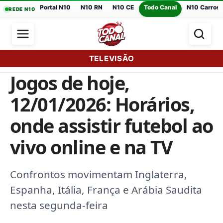
Portal N10
N10 RN
N10 CE
Todo Canal
N10 Carros
REDE N10
TELEVISÃO
Jogos de hoje,
12/01/2026: Horários,
onde assistir futebol ao
vivo online e na TV
Confrontos movimentam Inglaterra,
Espanha, Itália, França e Arábia Saudita
nesta segunda-feira