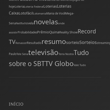
Loterias
Loterias
hoje
Loteria
Loteria Federal
Caixa
Lotofácil
Mega-
Mania de Você
Lotomania
novelas
novela
Sena
onde
Netflix
Record
Quina
Prêmio
Reality Show
assistir
Probabilidades
resumo
TV
Sorteios
sorteio
Resultado
streamin
Renascer
televisão
Tudo
Paulo
Tele Sena
Terra Nostra
TV Globo
sobre o SBT
Vale Tudo
INÍCIO