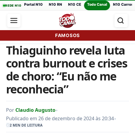
Portal N10
N10 RN
N10 CE
Todo Canal
N10 Carros
REDE N10
FAMOSOS
Thiaguinho revela luta
contra burnout e crises
de choro: “Eu não me
reconhecia”
•
Por
Claudio Augusto
•
Publicado em 26 de dezembro de 2024 às 20:34
2 MIN DE LEITURA