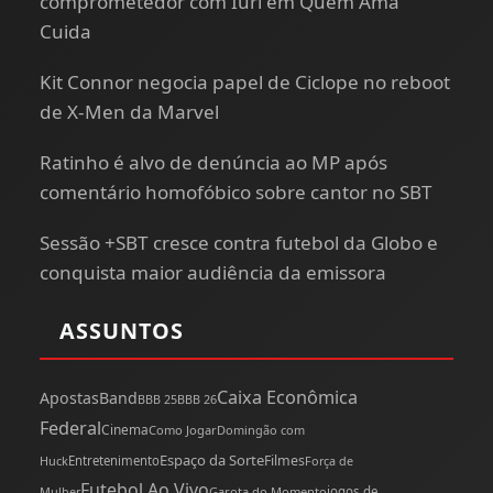
comprometedor com Iuri em Quem Ama
Cuida
Kit Connor negocia papel de Ciclope no reboot
de X-Men da Marvel
Ratinho é alvo de denúncia ao MP após
comentário homofóbico sobre cantor no SBT
Sessão +SBT cresce contra futebol da Globo e
conquista maior audiência da emissora
ASSUNTOS
Caixa Econômica
Apostas
Band
BBB 25
BBB 26
Federal
Cinema
Como Jogar
Domingão com
Espaço da Sorte
Filmes
Huck
Entretenimento
Força de
Futebol Ao Vivo
Mulher
Garota do Momento
jogos de